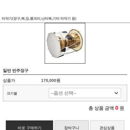
타악기(장구,북,징,꽹과리,난타북,기타 타악기 등)
일반 반주장구
상품가
170,000원
크기별
0
총 상품 금액
원
바로 구매하기
장바구니
관심상품