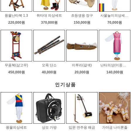
풍물난타북 1.3
취타대 의상세트
초등생용 장구
사물놀이의상세트(일반형)
220,000원
370,000원
150,000원
70,000원
무용북(삼고무)
오죽 단소
미투리(갈색)
난타의상(이중쾌자)
450,000원
40,000원
20,000원
140,000원
인기상품
풍물의상세트
상모 가방
입문 연주용 해금
가야금 나이론줄