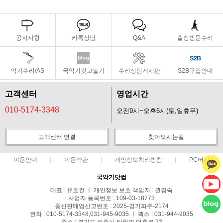
공지사항
카톡상담
Q&A
출장방문수리
악기수리/AS
국악기갖고놀기
수리상담게시판
S2B구입안내
고객센터
영업시간
010-5174-3348
오전9시~오후6시(토,일휴무)
고객센터 연결
찾아오시는길
이용안내
이용약관
개인정보처리방침
PC버전
국악기닷컴
대표 : 유호건 ㅣ 개인정보 보호 책임자 : 권경숙
사업자 등록번호 : 109-03-18773
통신판매업신고번호 : 2025-경기파주-2174
전화 : 010-5174-3348,031-945-9035 ㅣ 팩스 : 031-944-9035
주소 : 경기도 파주시 탄현면 법흥로 23