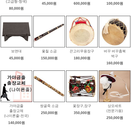
(고급형-청색)
45,000원
600,000원
100,000원
80,000원
보면대
옻칠 소금
끈고리무용장구
버꾸 버꾸춤북
벅구
45,000원
150,000원
180,000원
160,000원
가야금줄
쌍골죽 소금
꽃장구,장구
상모세트
출장교체
(전문가용)
250,000원
350,000원
(나이론줄-전국)
250,000원
140,000원