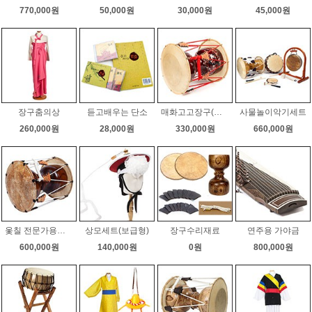
770,000원
50,000원
30,000원
45,000원
장구춤의상
듣고배우는 단소
매화고고장구(품바장구,버드리장구)
사물놀이악기세트
260,000원
28,000원
330,000원
660,000원
옻칠 전문가용장구
상모세트(보급형)
장구수리재료
연주용 가야금
600,000원
140,000원
0원
800,000원