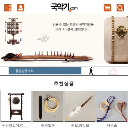
추천상품
선반징걸이,징 세트
해금말총
꿩털,꿩깃털
해금줄