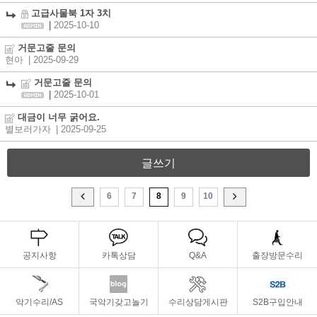
고급사물북 1자 3치
|
2025-10-10
거문고줄 문의
현아
| 2025-09-29
거문고줄 문의
|
2025-10-01
대금이 너무 굵어요.
별보러가자
| 2025-09-25
글쓰기
6
7
8
9
10
공지사항
카톡상담
Q&A
출장방문수리
악기수리/AS
국악기갖고놀기
수리상담게시판
S2B구입안내