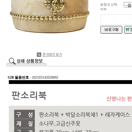
받침대 선택
:
여부
S2B 물품번호
-
202103142028092