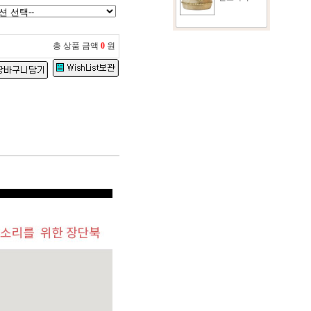
총 상품 금액
0
원