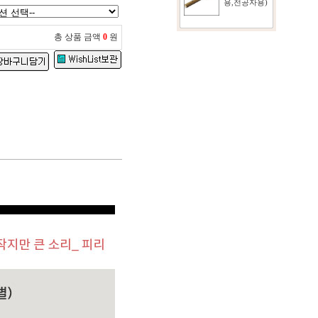
용,전공자용)
총 상품 금액
0
원