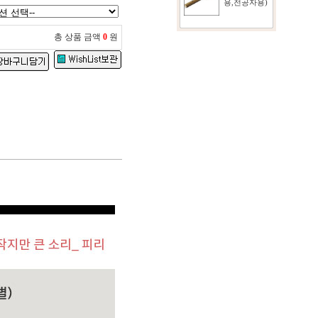
용,전공자용)
총 상품 금액
0
원