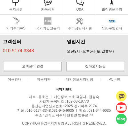
공지사항
카톡상담
Q&A
출장방문수리
악기수리/AS
국악기갖고놀기
수리상담게시판
S2B구입안내
고객센터
영업시간
010-5174-3348
오전9시~오후6시(토,일휴무)
고객센터 연결
찾아오시는길
이용안내
이용약관
개인정보처리방침
PC버전
국악기닷컴
대표 : 유호건 ㅣ 개인정보 보호 책임자 : 권경숙
사업자 등록번호 : 109-03-18773
통신판매업신고번호 : 2025-경기파주-2174
전화 : 010-5174-3348,031-945-9035 ㅣ 팩스 : 031-944-9035
주소 : 경기도 파주시 탄현면 법흥로 23
COPYRIGHT(C)국악기닷컴 ALL RIGHTS RESERVED.