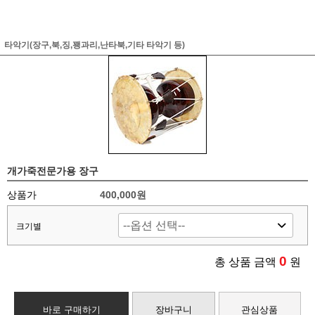
타악기(장구,북,징,꽹과리,난타북,기타 타악기 등)
개가죽전문가용 장구
상품가
400,000원
크기별
0
총 상품 금액
원
바로 구매하기
장바구니
관심상품