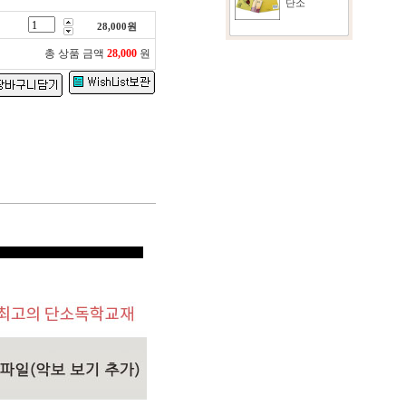
단소
28,000
원
총 상품 금액
28,000
원