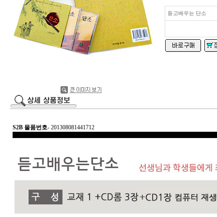
듣고배우는 단소
S2B 물품번호
- 201308081441712