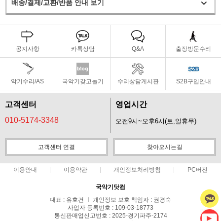
배송/결제/교환/반품 안내 보기
공지사항
카톡상담
Q&A
출장방문수리
악기수리/AS
국악기갖고놀기
수리상담게시판
S2B구입안내
고객센터
영업시간
010-5174-3348
오전9시~오후6시(토,일휴무)
고객센터 연결
찾아오시는길
이용안내
이용약관
개인정보처리방침
PC버전
국악기닷컴
대표 : 유호건 ㅣ 개인정보 보호 책임자 : 권경숙
사업자 등록번호 : 109-03-18773
통신판매업신고번호 : 2025-경기파주-2174