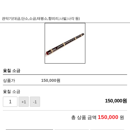
관악기(대금,단소,소금,태평소,향피리,나발,나각 등)
옻칠 소금
상품가
150,000
원
옻칠 소금
150,000
원
+1
-1
150,000
총 상품 금액
원