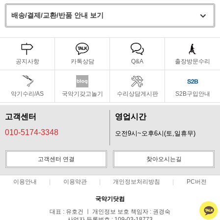
배송/결제/교환/반품 안내 보기
공지사항
카톡상담
Q&A
출장방문수리
악기수리/AS
국악기갖고놀기
수리상담게시판
S2B구입안내
고객센터
영업시간
010-5174-3348
오전9시~오후6시(토,일휴무)
고객센터 연결
찾아오시는길
이용안내
이용약관
개인정보처리방침
PC버전
국악기닷컴
대표 : 유호건 ㅣ 개인정보 보호 책임자 : 권경숙
사업자 등록번호 : 109-03-18773