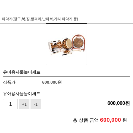
타악기(장구,북,징,꽹과리,난타북,기타 타악기 등)
유아용사물놀이세트
상품가
600,000
원
유아용사물놀이세트
600,000
원
+1
-1
600,000
총 상품 금액
원