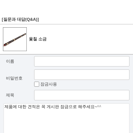
[질문과 대답(Q&A)]
옻칠 소금
이름
비밀번호
잠금사용
제목