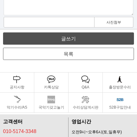
사진첨부
글쓰기
목록
공지사항
카톡상담
Q&A
출장방문수리
악기수리/AS
국악기갖고놀기
수리상담게시판
S2B구입안내
고객센터
영업시간
010-5174-3348
오전9시~오후6시(토,일휴무)