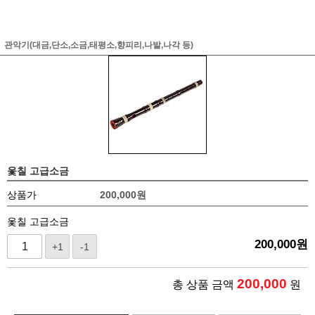
관악기(대금,단소,소금,태평소,향피리,나발,나각 등)
옻칠 고급소금
상품가
200,000
원
옻칠 고급소금
200,000
원
+1
-1
200,000
총 상품 금액
원