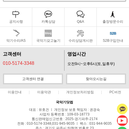
공지사항
카톡상담
Q&A
출장방문수리
악기수리/AS
국악기갖고놀기
수리상담게시판
S2B구입안내
고객센터
영업시간
010-5174-3348
오전9시~오후6시(토,일휴무)
고객센터 연결
찾아오시는길
이용안내
이용약관
개인정보처리방침
PC버전
국악기닷컴
대표 : 유호건 ㅣ 개인정보 보호 책임자 : 권경숙
사업자 등록번호 : 109-03-18773
통신판매업신고번호 : 2025-경기파주-2174
전화 : 010-5174-3348,031-945-9035 ㅣ 팩스 : 031-944-9035
주소 : 경기도 파주시 탄현면 법흥로 23